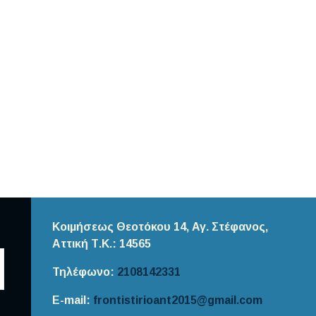
Κοιμήσεως Θεοτόκου 14, Αγ. Στέφανος,
Αττική
Τ.Κ.: 14565
Τηλέφωνο:
2108142331
E-mail:
frontistirioant2015@gmail.com