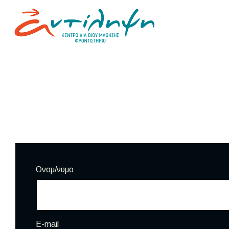
Ονομ/νυμο
E-mail