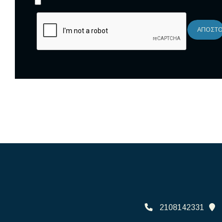
ΑΠΟΣΤ
2108142331